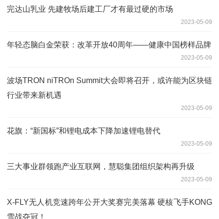
完达山乳业 先建牧场后建工厂才有最过硬的市场
2023-05-09
年轻态脑白金荣获：改革开放40周年——健康中国榜样品牌
2023-05-09
波场TRON niTROn Summit大会即将召开，或许能为区块链
行业带来新机遇
2023-05-09
花旗：“新国标”和锂电成本下降加速锂电替代
2023-05-09
三大事业群领跑产业互联网，慧聪集团组织架构再升级
2023-05-09
X-FLY无人机竞速跨年公开大奖赛完美落幕 硬核飞手KONG
雪战夺冠！