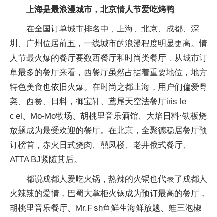
上海是最浪漫城市，北京情人节爱吃烤鸭
在全国订单城市排名中，上海、北京、成都、深
圳、广州位居前五，一线城市的浪漫程度明显更高。情
人节最火爆的餐厅要数西餐厅和时尚类餐厅，从城市订
单最多的餐厅来看，西餐厅虽然占据着重要地位，地方
特色美食也依旧火爆。在时尚之都上海，用户们偏爱粤
菜、西餐、日料，御宝轩、鸢尾天空法餐厅iris le
ciel、Mo-Mo牧场、胡桃里音乐酒馆、大焰日料·铁板烧
放题成为最受欢迎的餐厅。在北京，全聚德稳居餐厅预
订榜首，赤火日式烧肉、囍凤楼、老井俄式餐厅、
ATTA BJ紧随其后。
都说成都人爱吃火锅，热辣的火锅也代表了成都人
火辣辣的爱情，巴蜀大掌柜火锅成为预订最高的餐厅，
胡桃里音乐餐厅、Mr.Fish鱼鲜生海鲜放题、蛙三泡椒