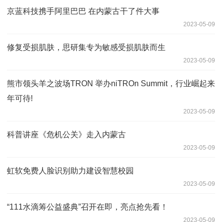
京蓝科技携手阿里巴巴 在内蒙古干了件大事
2023-05-09
修复受损肌肤，思研集专为敏感受损肌肤而生
2023-05-09
熊市领头羊之波场TRON 举办niTROn Summit，行业崛起来
年可待!
2023-05-09
科普讲座《危机公关》走入内蒙古
2023-05-09
虹软免费人脸识别助力建设智慧校园
2023-05-09
“111水滴筹公益盛典”召开在即，亮点抢先看！
2023-05-09